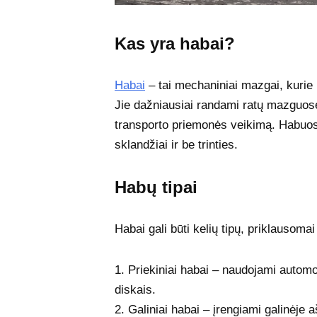
Kas yra habai?
Habai
– tai mechaniniai mazgai, kurie
Jie dažniausiai randami ratų mazguose 
transporto priemonės veikimą. Habuose
sklandžiai ir be trinties.
Habų tipai
Habai gali būti kelių tipų, priklausomai
1. Priekiniai habai – naudojami automob
diskais.
2. Galiniai habai – įrengiami galinėje