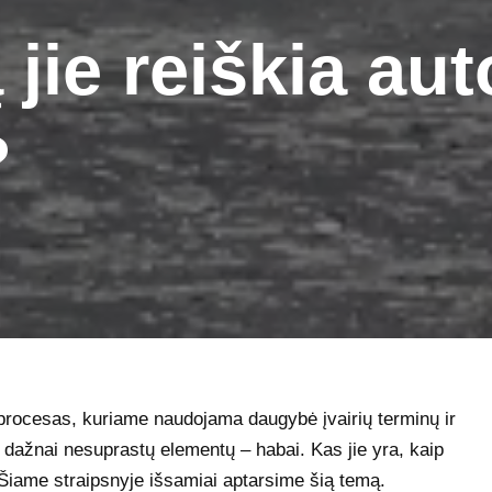
 jie reiškia au
?
procesas, kuriame naudojama daugybė įvairių terminų ir
 dažnai nesuprastų elementų – habai. Kas jie yra, kaip
? Šiame straipsnyje išsamiai aptarsime šią temą.