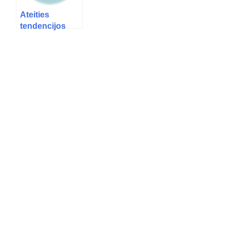
Ateities
tendencijos
perkraustymo
srityje