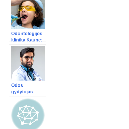
Odontologijos
klinika Kaune:
kaip išsirinkti
geriausią vietą
dantų
protezavimui?
Odos
gydytojas:
kada kreiptis ir
kaip pasirinkti
geriausią?